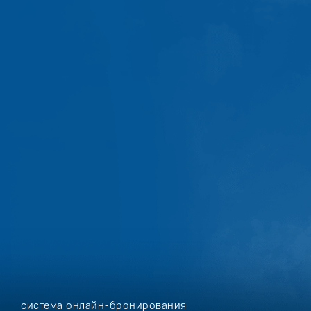
ДИАГНОСТИКА ВСЕГО ОРГАНИЗМА
Многопрофильный медицинский центр
Профилактика и лечение целебной
грязью и минеральной водой
Диетическое сбалансированное питание
по системе «шведский стол»
система онлайн-бронирования